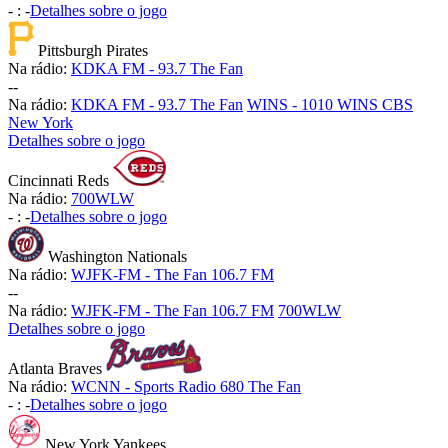
-
:
-
Detalhes sobre o jogo
Pittsburgh Pirates
Na rádio:
KDKA FM - 93.7 The Fan
-
-
Na rádio:
KDKA FM - 93.7 The Fan
WINS - 1010 WINS CBS
New York
Detalhes sobre o jogo
Cincinnati Reds
Na rádio:
700WLW
-
:
-
Detalhes sobre o jogo
Washington Nationals
Na rádio:
WJFK-FM - The Fan 106.7 FM
-
-
Na rádio:
WJFK-FM - The Fan 106.7 FM
700WLW
Detalhes sobre o jogo
Atlanta Braves
Na rádio:
WCNN - Sports Radio 680 The Fan
-
:
-
Detalhes sobre o jogo
New York Yankees