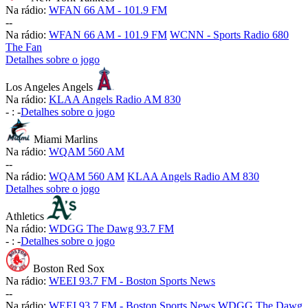
Na rádio:
WFAN 66 AM - 101.9 FM
-
-
Na rádio:
WFAN 66 AM - 101.9 FM
WCNN - Sports Radio 680
The Fan
Detalhes sobre o jogo
Los Angeles Angels
Na rádio:
KLAA Angels Radio AM 830
-
:
-
Detalhes sobre o jogo
Miami Marlins
Na rádio:
WQAM 560 AM
-
-
Na rádio:
WQAM 560 AM
KLAA Angels Radio AM 830
Detalhes sobre o jogo
Athletics
Na rádio:
WDGG The Dawg 93.7 FM
-
:
-
Detalhes sobre o jogo
Boston Red Sox
Na rádio:
WEEI 93.7 FM - Boston Sports News
-
-
Na rádio:
WEEI 93.7 FM - Boston Sports News
WDGG The Dawg