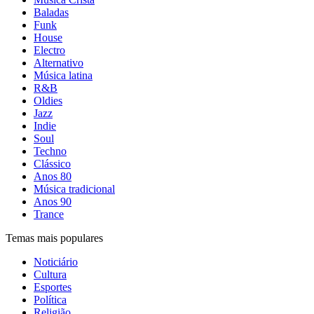
Baladas
Funk
House
Electro
Alternativo
Música latina
R&B
Oldies
Jazz
Indie
Soul
Techno
Clássico
Anos 80
Música tradicional
Anos 90
Trance
Temas mais populares
Noticiário
Cultura
Esportes
Política
Religião