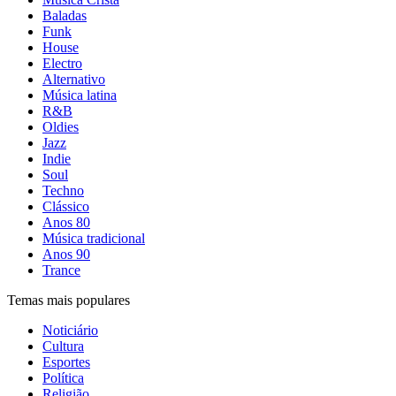
Baladas
Funk
House
Electro
Alternativo
Música latina
R&B
Oldies
Jazz
Indie
Soul
Techno
Clássico
Anos 80
Música tradicional
Anos 90
Trance
Temas mais populares
Noticiário
Cultura
Esportes
Política
Religião