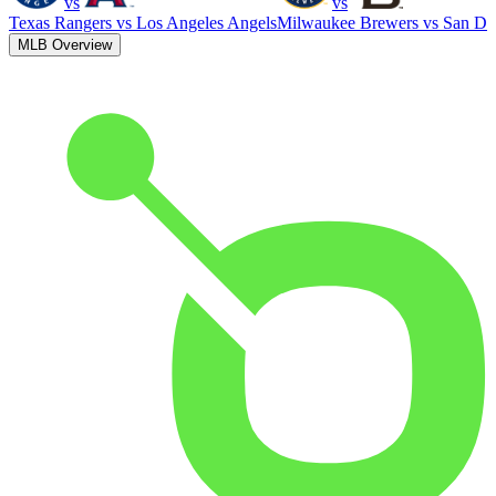
vs
vs
Texas Rangers
vs
Los Angeles Angels
Milwaukee Brewers
vs
San Di
MLB Overview