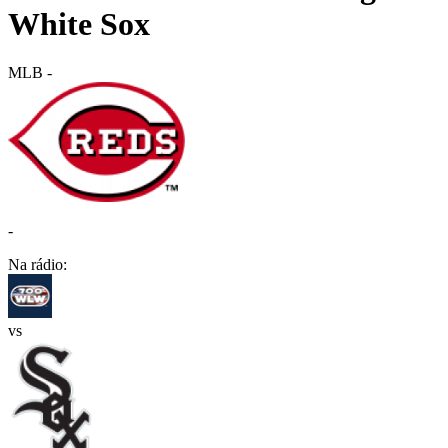
White Sox
MLB
-
-
Na rádio:
vs