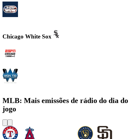
700WLW
Chicago White Sox
WMVP - ESPN 1000 AM
WGN - Radio 720 AM Chicago's News and Talk and Sports
MLB: Mais emissões de rádio do dia do
jogo