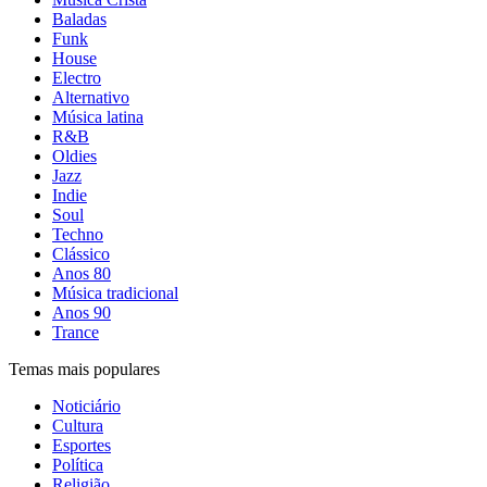
Baladas
Funk
House
Electro
Alternativo
Música latina
R&B
Oldies
Jazz
Indie
Soul
Techno
Clássico
Anos 80
Música tradicional
Anos 90
Trance
Temas mais populares
Noticiário
Cultura
Esportes
Política
Religião