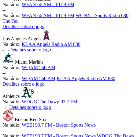
Na rádio:
WFAN 66 AM - 101.9 FM
-
-
Na rádio:
WFAN 66 AM - 101.9 FM
WCNN - Sports Radio 680
The Fan
Detalhes sobre o jogo
Los Angeles Angels
Na rádio:
KLAA Angels Radio AM 830
-
:
-
Detalhes sobre o jogo
Miami Marlins
Na rádio:
WQAM 560 AM
-
-
Na rádio:
WQAM 560 AM
KLAA Angels Radio AM 830
Detalhes sobre o jogo
Athletics
Na rádio:
WDGG The Dawg 93.7 FM
-
:
-
Detalhes sobre o jogo
Boston Red Sox
Na rádio:
WEEI 93.7 FM - Boston Sports News
-
-
Na rádio:
WEEI 93.7 FM - Boston Sports News
WDGG The Dawg