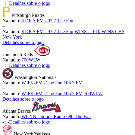
-
:
-
Detalhes sobre o jogo
Pittsburgh Pirates
Na rádio:
KDKA FM - 93.7 The Fan
-
-
Na rádio:
KDKA FM - 93.7 The Fan
WINS - 1010 WINS CBS
New York
Detalhes sobre o jogo
Cincinnati Reds
Na rádio:
700WLW
-
:
-
Detalhes sobre o jogo
Washington Nationals
Na rádio:
WJFK-FM - The Fan 106.7 FM
-
-
Na rádio:
WJFK-FM - The Fan 106.7 FM
700WLW
Detalhes sobre o jogo
Atlanta Braves
Na rádio:
WCNN - Sports Radio 680 The Fan
-
:
-
Detalhes sobre o jogo
New York Yankees