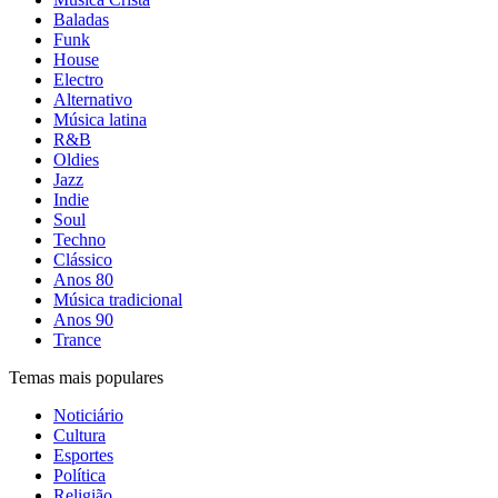
Baladas
Funk
House
Electro
Alternativo
Música latina
R&B
Oldies
Jazz
Indie
Soul
Techno
Clássico
Anos 80
Música tradicional
Anos 90
Trance
Temas mais populares
Noticiário
Cultura
Esportes
Política
Religião