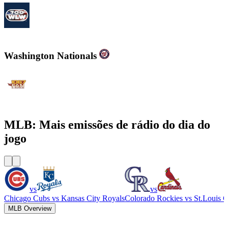
700WLW
Washington Nationals
WJFK-FM - The Fan 106.7 FM
MLB: Mais emissões de rádio do dia do
jogo
vs
vs
Chicago Cubs
vs
Kansas City Royals
Colorado Rockies
vs
St.Louis C
MLB Overview