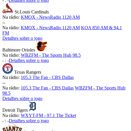
-
:
-
Detalhes sobre o jogo
St.Louis Cardinals
Na rádio:
KMOX - NewsRadio 1120 AM
-
-
Na rádio:
KMOX - NewsRadio 1120 AM
KOA 850 AM & 94.1
FM
Detalhes sobre o jogo
Baltimore Orioles
Na rádio:
WBZFM - The Sports Hub 98.5
-
:
-
Detalhes sobre o jogo
Texas Rangers
Na rádio:
105.3 The Fan - CBS Dallas
-
-
Na rádio:
105.3 The Fan - CBS Dallas
WBZFM - The Sports Hub
98.5
Detalhes sobre o jogo
Detroit Tigers
Na rádio:
WXYT-FM - 97.1 The Ticket
-
:
-
Detalhes sobre o jogo