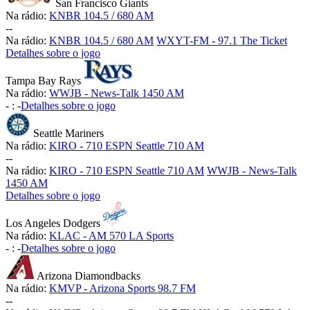
San Francisco Giants
Na rádio:
KNBR 104.5 / 680 AM
-
-
Na rádio:
KNBR 104.5 / 680 AM
WXYT-FM - 97.1 The Ticket
Detalhes sobre o jogo
Tampa Bay Rays
Na rádio:
WWJB - News-Talk 1450 AM
-
:
-
Detalhes sobre o jogo
Seattle Mariners
Na rádio:
KIRO - 710 ESPN Seattle 710 AM
-
-
Na rádio:
KIRO - 710 ESPN Seattle 710 AM
WWJB - News-Talk
1450 AM
Detalhes sobre o jogo
Los Angeles Dodgers
Na rádio:
KLAC - AM 570 LA Sports
-
:
-
Detalhes sobre o jogo
Arizona Diamondbacks
Na rádio:
KMVP - Arizona Sports 98.7 FM
-
-