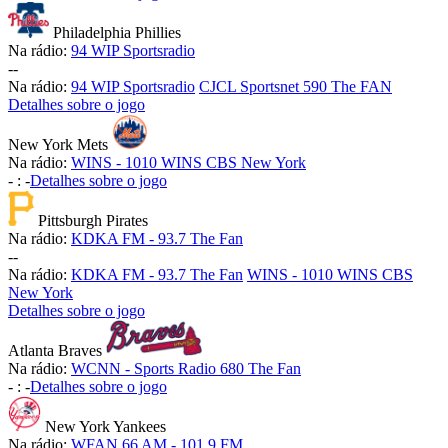
Philadelphia Phillies
Na rádio:
94 WIP Sportsradio
-
-
Na rádio:
94 WIP Sportsradio
CJCL Sportsnet 590 The FAN
Detalhes sobre o jogo
New York Mets
Na rádio:
WINS - 1010 WINS CBS New York
-
:
-
Detalhes sobre o jogo
Pittsburgh Pirates
Na rádio:
KDKA FM - 93.7 The Fan
-
-
Na rádio:
KDKA FM - 93.7 The Fan
WINS - 1010 WINS CBS
New York
Detalhes sobre o jogo
Atlanta Braves
Na rádio:
WCNN - Sports Radio 680 The Fan
-
:
-
Detalhes sobre o jogo
New York Yankees
Na rádio:
WFAN 66 AM - 101.9 FM