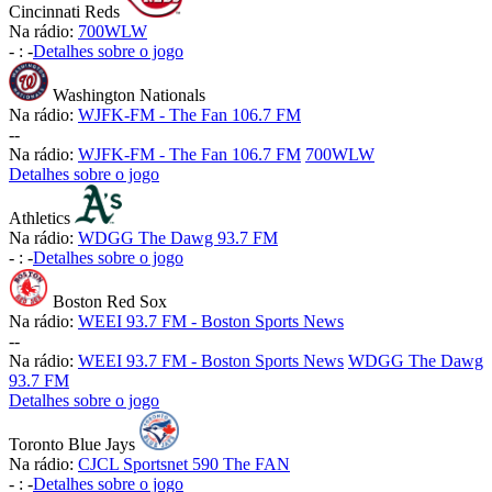
Cincinnati Reds
Na rádio:
700WLW
-
:
-
Detalhes sobre o jogo
Washington Nationals
Na rádio:
WJFK-FM - The Fan 106.7 FM
-
-
Na rádio:
WJFK-FM - The Fan 106.7 FM
700WLW
Detalhes sobre o jogo
Athletics
Na rádio:
WDGG The Dawg 93.7 FM
-
:
-
Detalhes sobre o jogo
Boston Red Sox
Na rádio:
WEEI 93.7 FM - Boston Sports News
-
-
Na rádio:
WEEI 93.7 FM - Boston Sports News
WDGG The Dawg
93.7 FM
Detalhes sobre o jogo
Toronto Blue Jays
Na rádio:
CJCL Sportsnet 590 The FAN
-
:
-
Detalhes sobre o jogo