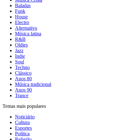
Baladas
Funk
House
Electro
Alternativo
Música latina
R&B
Oldies
Jazz
Indie
Soul
Techno
Clássico
Anos 80
Música tradicional
Anos 90
Trance
Temas mais populares
Noticiário
Cultura
Esportes
Política
Religião