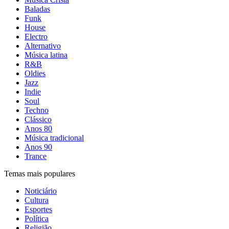
Baladas
Funk
House
Electro
Alternativo
Música latina
R&B
Oldies
Jazz
Indie
Soul
Techno
Clássico
Anos 80
Música tradicional
Anos 90
Trance
Temas mais populares
Noticiário
Cultura
Esportes
Política
Religião