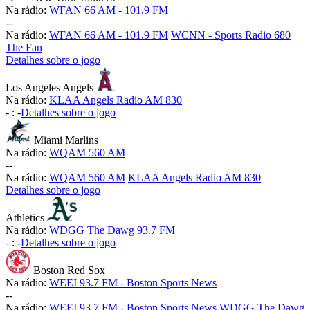
Na rádio:
WFAN 66 AM - 101.9 FM
-
-
Na rádio:
WFAN 66 AM - 101.9 FM
WCNN - Sports Radio 680
The Fan
Detalhes sobre o jogo
Los Angeles Angels
Na rádio:
KLAA Angels Radio AM 830
-
:
-
Detalhes sobre o jogo
Miami Marlins
Na rádio:
WQAM 560 AM
-
-
Na rádio:
WQAM 560 AM
KLAA Angels Radio AM 830
Detalhes sobre o jogo
Athletics
Na rádio:
WDGG The Dawg 93.7 FM
-
:
-
Detalhes sobre o jogo
Boston Red Sox
Na rádio:
WEEI 93.7 FM - Boston Sports News
-
-
Na rádio:
WEEI 93.7 FM - Boston Sports News
WDGG The Dawg