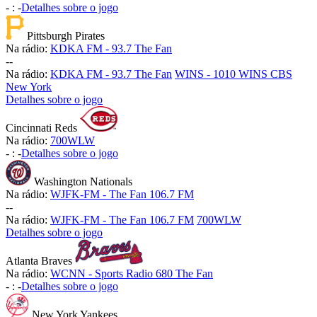
-
:
-
Detalhes sobre o jogo
Pittsburgh Pirates
Na rádio:
KDKA FM - 93.7 The Fan
-
-
Na rádio:
KDKA FM - 93.7 The Fan
WINS - 1010 WINS CBS
New York
Detalhes sobre o jogo
Cincinnati Reds
Na rádio:
700WLW
-
:
-
Detalhes sobre o jogo
Washington Nationals
Na rádio:
WJFK-FM - The Fan 106.7 FM
-
-
Na rádio:
WJFK-FM - The Fan 106.7 FM
700WLW
Detalhes sobre o jogo
Atlanta Braves
Na rádio:
WCNN - Sports Radio 680 The Fan
-
:
-
Detalhes sobre o jogo
New York Yankees