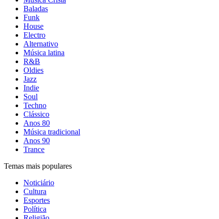
Baladas
Funk
House
Electro
Alternativo
Música latina
R&B
Oldies
Jazz
Indie
Soul
Techno
Clássico
Anos 80
Música tradicional
Anos 90
Trance
Temas mais populares
Noticiário
Cultura
Esportes
Política
Religião