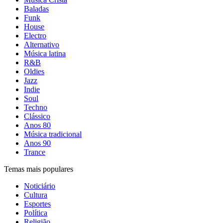
Baladas
Funk
House
Electro
Alternativo
Música latina
R&B
Oldies
Jazz
Indie
Soul
Techno
Clássico
Anos 80
Música tradicional
Anos 90
Trance
Temas mais populares
Noticiário
Cultura
Esportes
Política
Religião