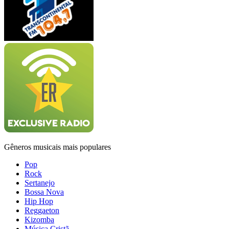
Gêneros musicais mais populares
Pop
Rock
Sertanejo
Bossa Nova
Hip Hop
Reggaeton
Kizomba
Música Cristã