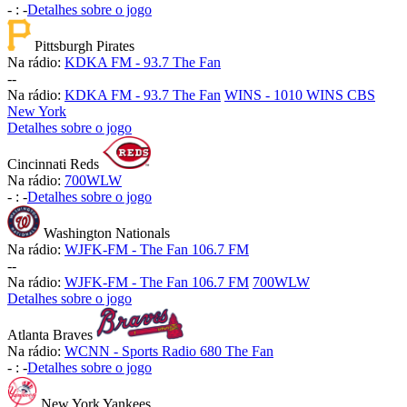
-
:
-
Detalhes sobre o jogo
Pittsburgh Pirates
Na rádio:
KDKA FM - 93.7 The Fan
-
-
Na rádio:
KDKA FM - 93.7 The Fan
WINS - 1010 WINS CBS
New York
Detalhes sobre o jogo
Cincinnati Reds
Na rádio:
700WLW
-
:
-
Detalhes sobre o jogo
Washington Nationals
Na rádio:
WJFK-FM - The Fan 106.7 FM
-
-
Na rádio:
WJFK-FM - The Fan 106.7 FM
700WLW
Detalhes sobre o jogo
Atlanta Braves
Na rádio:
WCNN - Sports Radio 680 The Fan
-
:
-
Detalhes sobre o jogo
New York Yankees