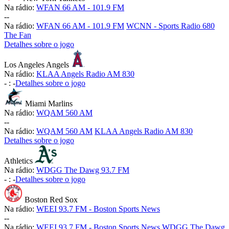
Na rádio:
WFAN 66 AM - 101.9 FM
-
-
Na rádio:
WFAN 66 AM - 101.9 FM
WCNN - Sports Radio 680
The Fan
Detalhes sobre o jogo
Los Angeles Angels
Na rádio:
KLAA Angels Radio AM 830
-
:
-
Detalhes sobre o jogo
Miami Marlins
Na rádio:
WQAM 560 AM
-
-
Na rádio:
WQAM 560 AM
KLAA Angels Radio AM 830
Detalhes sobre o jogo
Athletics
Na rádio:
WDGG The Dawg 93.7 FM
-
:
-
Detalhes sobre o jogo
Boston Red Sox
Na rádio:
WEEI 93.7 FM - Boston Sports News
-
-
Na rádio:
WEEI 93.7 FM - Boston Sports News
WDGG The Dawg