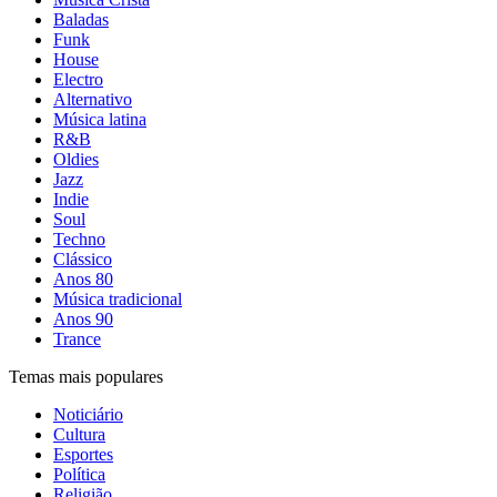
Baladas
Funk
House
Electro
Alternativo
Música latina
R&B
Oldies
Jazz
Indie
Soul
Techno
Clássico
Anos 80
Música tradicional
Anos 90
Trance
Temas mais populares
Noticiário
Cultura
Esportes
Política
Religião