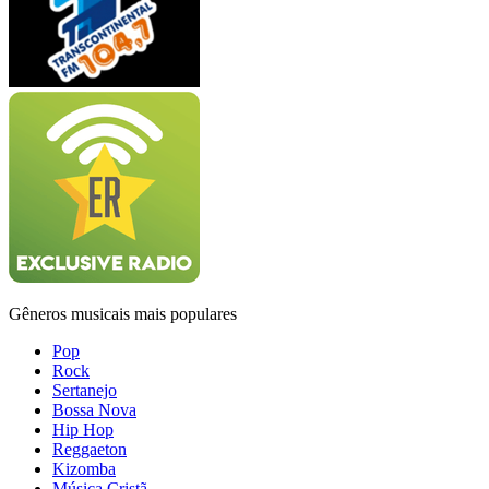
Gêneros musicais mais populares
Pop
Rock
Sertanejo
Bossa Nova
Hip Hop
Reggaeton
Kizomba
Música Cristã