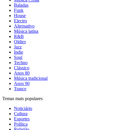
Baladas
Funk
House
Electro
Alternativo
Música latina
R&B
Oldies
Jazz
Indie
Soul
Techno
Clássico
Anos 80
Música tradicional
Anos 90
Trance
Temas mais populares
Noticiário
Cultura
Esportes
Política
Religião