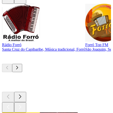
Rádio Forró
Forró Top FM
Santa Cruz do Capibaribe, Música tradicional, Forró
São Joaquim, Sert
Podcasts de
topo
Podcasts de
topo
Podcasts de
topo