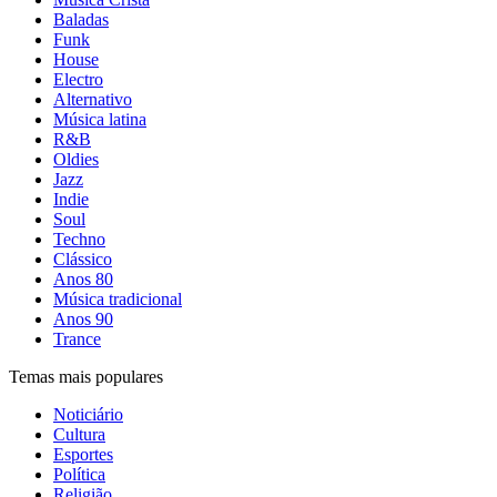
Baladas
Funk
House
Electro
Alternativo
Música latina
R&B
Oldies
Jazz
Indie
Soul
Techno
Clássico
Anos 80
Música tradicional
Anos 90
Trance
Temas mais populares
Noticiário
Cultura
Esportes
Política
Religião