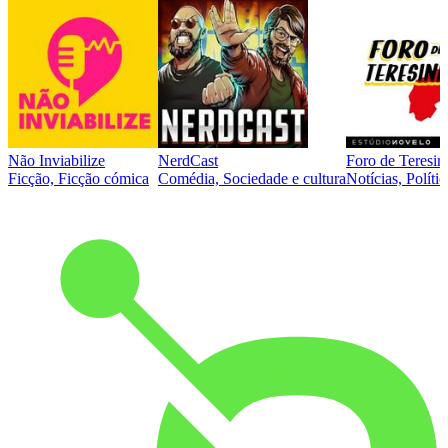
Não Inviabilize
NerdCast
Foro de Teresin
Ficção, Ficção cómica
Comédia, Sociedade e cultura
Notícias, Polític