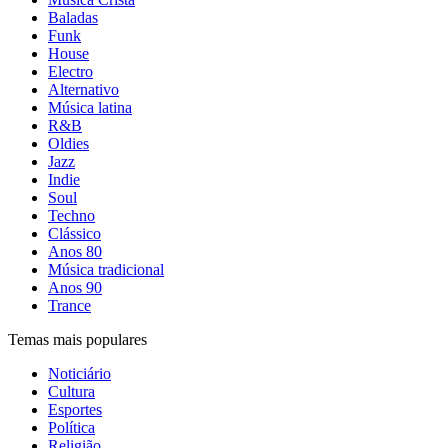
Baladas
Funk
House
Electro
Alternativo
Música latina
R&B
Oldies
Jazz
Indie
Soul
Techno
Clássico
Anos 80
Música tradicional
Anos 90
Trance
Temas mais populares
Noticiário
Cultura
Esportes
Política
Religião