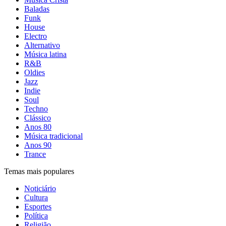
Baladas
Funk
House
Electro
Alternativo
Música latina
R&B
Oldies
Jazz
Indie
Soul
Techno
Clássico
Anos 80
Música tradicional
Anos 90
Trance
Temas mais populares
Noticiário
Cultura
Esportes
Política
Religião