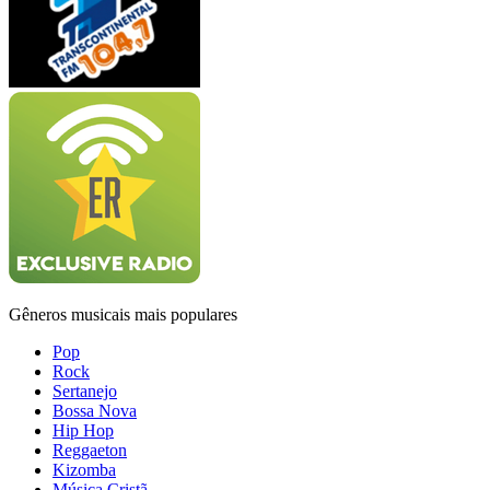
Gêneros musicais mais populares
Pop
Rock
Sertanejo
Bossa Nova
Hip Hop
Reggaeton
Kizomba
Música Cristã