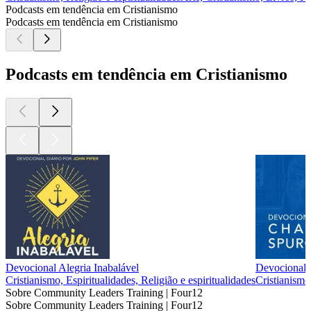
Podcasts em tendência em Cristianismo
Podcasts em tendência em Cristianismo
Podcasts em tendência em Cristianismo
Devocional Alegria Inabalável
Devociona
Cristianismo, Espiritualidades, Religião e espiritualidades
Cristianismo,
Sobre Community Leaders Training | Four12
Sobre Community Leaders Training | Four12