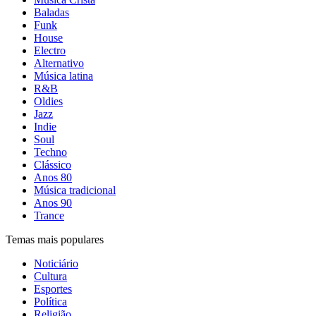
Baladas
Funk
House
Electro
Alternativo
Música latina
R&B
Oldies
Jazz
Indie
Soul
Techno
Clássico
Anos 80
Música tradicional
Anos 90
Trance
Temas mais populares
Noticiário
Cultura
Esportes
Política
Religião