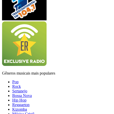
Gêneros musicais mais populares
Pop
Rock
Sertanejo
Bossa Nova
Hip Hop
Reggaeton
Kizomba
Música Cristã