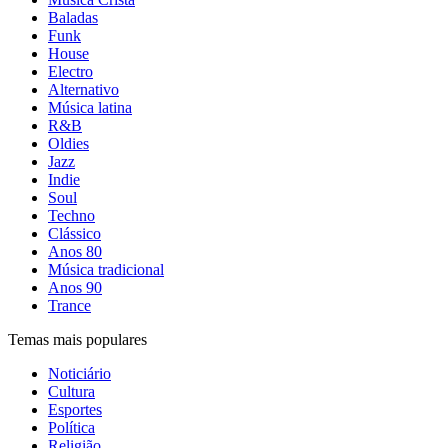
Baladas
Funk
House
Electro
Alternativo
Música latina
R&B
Oldies
Jazz
Indie
Soul
Techno
Clássico
Anos 80
Música tradicional
Anos 90
Trance
Temas mais populares
Noticiário
Cultura
Esportes
Política
Religião