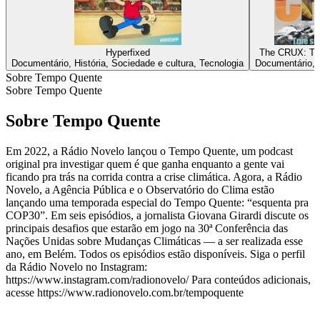
Hyperfixed
The CRUX: Tru
Documentário, História, Sociedade e cultura, Tecnologia
Documentário, 
Sobre Tempo Quente
Sobre Tempo Quente
Sobre Tempo Quente
Em 2022, a Rádio Novelo lançou o Tempo Quente, um podcast
original pra investigar quem é que ganha enquanto a gente vai
ficando pra trás na corrida contra a crise climática. Agora, a Rádio
Novelo, a Agência Pública e o Observatório do Clima estão
lançando uma temporada especial do Tempo Quente: “esquenta pra
COP30”. Em seis episódios, a jornalista Giovana Girardi discute os
principais desafios que estarão em jogo na 30ª Conferência das
Nações Unidas sobre Mudanças Climáticas — a ser realizada esse
ano, em Belém. Todos os episódios estão disponíveis. Siga o perfil
da Rádio Novelo no Instagram:
https://www.instagram.com/radionovelo/ Para conteúdos adicionais,
acesse https://www.radionovelo.com.br/tempoquente
Site de podcast