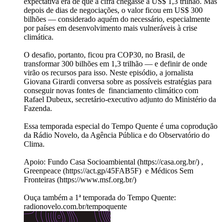
expectativa era de que a cifra chegasse a US$ 1,3 trilhão. Mas
depois de dias de negociações, o valor ficou em US$ 300
bilhões — considerado aquém do necessário, especialmente
por países em desenvolvimento mais vulneráveis à crise
climática.
O desafio, portanto, ficou pra COP30, no Brasil, de
transformar 300 bilhões em 1,3 trilhão — e definir de onde
virão os recursos para isso. Neste episódio, a jornalista
Giovana Girardi conversa sobre as possíveis estratégias para
conseguir novas fontes de financiamento climático com
Rafael Dubeux, secretário-executivo adjunto do Ministério da
Fazenda.
Essa temporada especial do Tempo Quente é uma coprodução
da Rádio Novelo, da Agência Pública e do Observatório do
Clima.
Apoio: Fundo Casa Socioambiental (https://casa.org.br/) ,
Greenpeace (https://act.gp/45FAB5F) e Médicos Sem
Fronteiras (https://www.msf.org.br/)
Ouça também a 1ª temporada do Tempo Quente:
radionovelo.com.br/tempoquente