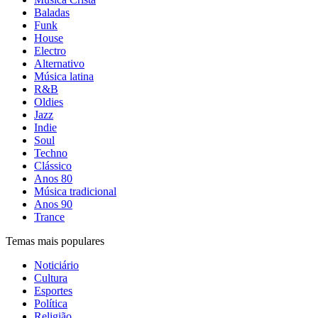
Baladas
Funk
House
Electro
Alternativo
Música latina
R&B
Oldies
Jazz
Indie
Soul
Techno
Clássico
Anos 80
Música tradicional
Anos 90
Trance
Temas mais populares
Noticiário
Cultura
Esportes
Política
Religião