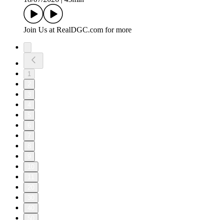
Join Us at RealDGC.com for more
1
2
3
4
5
6
7
8
9
10
11
20
30
40
50