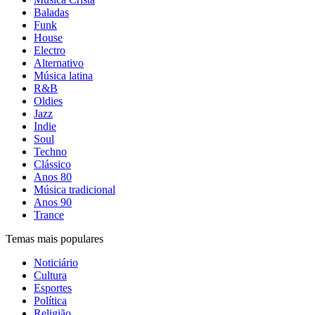
Baladas
Funk
House
Electro
Alternativo
Música latina
R&B
Oldies
Jazz
Indie
Soul
Techno
Clássico
Anos 80
Música tradicional
Anos 90
Trance
Temas mais populares
Noticiário
Cultura
Esportes
Política
Religião