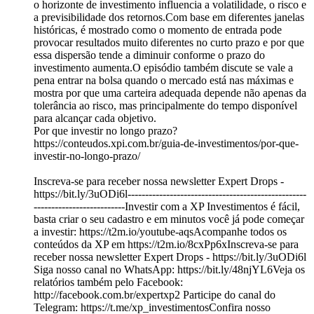
o horizonte de investimento influencia a volatilidade, o risco e
a previsibilidade dos retornos.Com base em diferentes janelas
históricas, é mostrado como o momento de entrada pode
provocar resultados muito diferentes no curto prazo e por que
essa dispersão tende a diminuir conforme o prazo do
investimento aumenta.O episódio também discute se vale a
pena entrar na bolsa quando o mercado está nas máximas e
mostra por que uma carteira adequada depende não apenas da
tolerância ao risco, mas principalmente do tempo disponível
para alcançar cada objetivo.
Por que investir no longo prazo?
https://conteudos.xpi.com.br/guia-de-investimentos/por-que-
investir-no-longo-prazo/
Inscreva-se para receber nossa newsletter Expert Drops -
https://bit.ly/3uODi6l---------------------------------------------------
--------------------------Investir com a XP Investimentos é fácil,
basta criar o seu cadastro e em minutos você já pode começar
a investir: https://t2m.io/youtube-aqsAcompanhe todos os
conteúdos da XP em https://t2m.io/8cxPp6xInscreva-se para
receber nossa newsletter Expert Drops - https://bit.ly/3uODi6l
Siga nosso canal no WhatsApp: https://bit.ly/48njYL6Veja os
relatórios também pelo Facebook:
http://facebook.com.br/expertxp2 Participe do canal do
Telegram: https://t.me/xp_investimentosConfira nosso