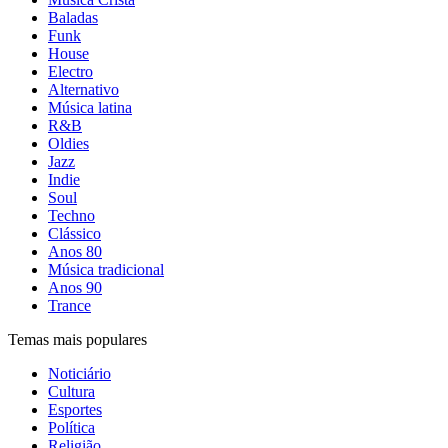
Baladas
Funk
House
Electro
Alternativo
Música latina
R&B
Oldies
Jazz
Indie
Soul
Techno
Clássico
Anos 80
Música tradicional
Anos 90
Trance
Temas mais populares
Noticiário
Cultura
Esportes
Política
Religião