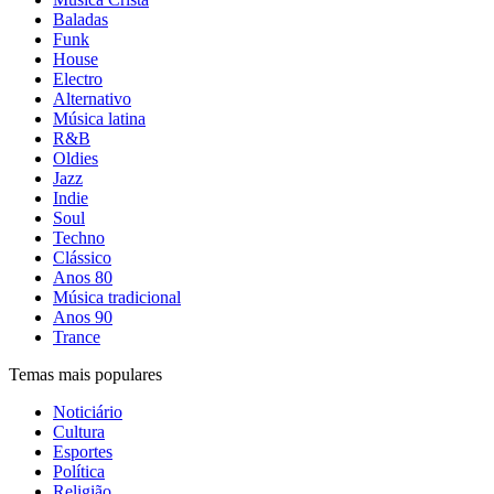
Baladas
Funk
House
Electro
Alternativo
Música latina
R&B
Oldies
Jazz
Indie
Soul
Techno
Clássico
Anos 80
Música tradicional
Anos 90
Trance
Temas mais populares
Noticiário
Cultura
Esportes
Política
Religião