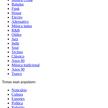
Baladas
Funk
House
Electro
Alternativo
Música latina
R&B
Oldies
Jazz
Indie
Soul
Techno
Clássico
Anos 80
Música tradicional
Anos 90
Trance
Temas mais populares
Noticiário
Cultura
Esportes
Política
Religião