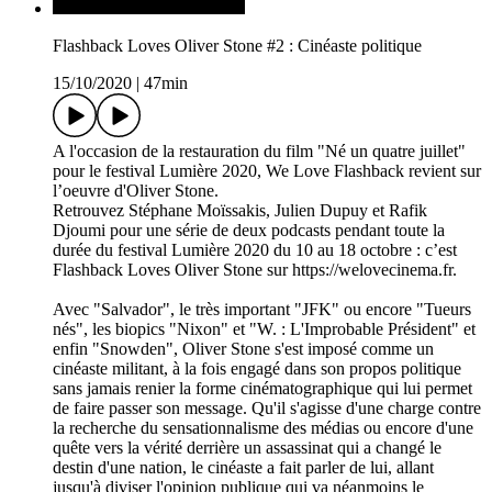
Flashback Loves Oliver Stone #2 : Cinéaste politique
15/10/2020
|
47min
A l'occasion de la restauration du film "Né un quatre juillet"
pour le festival Lumière 2020, We Love Flashback revient sur
l’oeuvre d'Oliver Stone.
Retrouvez Stéphane Moïssakis, Julien Dupuy et Rafik
Djoumi pour une série de deux podcasts pendant toute la
durée du festival Lumière 2020 du 10 au 18 octobre : c’est
Flashback Loves Oliver Stone sur https://welovecinema.fr.
Avec "Salvador", le très important "JFK" ou encore "Tueurs
nés", les biopics "Nixon" et "W. : L'Improbable Président" et
enfin "Snowden", Oliver Stone s'est imposé comme un
cinéaste militant, à la fois engagé dans son propos politique
sans jamais renier la forme cinématographique qui lui permet
de faire passer son message. Qu'il s'agisse d'une charge contre
la recherche du sensationnalisme des médias ou encore d'une
quête vers la vérité derrière un assassinat qui a changé le
destin d'une nation, le cinéaste a fait parler de lui, allant
jusqu'à diviser l'opinion publique qui va néanmoins le