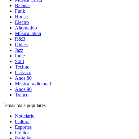
Baladas
Funk
House
Electro
Alternativo
Música latina
R&B
Oldies
Jazz
Indie
Soul
Techno
Clássico
Anos 80
Música tradicional
Anos 90
Trance
Temas mais populares
Noticiário
Cultura
Esportes
Política
Religião