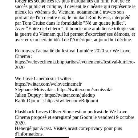
forger les séquences les plus marquantes du film. Fort de ce
succès public et critique, il devient le cinéaste qui représente le
mieux les vétérans du Vietnam, notamment à travers son
portrait de l'un d'entre eux, le militant Ron Kovic, interprété
par Tom Cruise dans le formidable "Né un quatre juillet".
Avec "Entre ciel et terre", il boucle une ambitieuse trilogie sur
la guerre du Vietnam qui lui permet d'exorciser ses démons, et
avec eux un certain idéal de l'Amérique, aujourd'hui déchue.
Retrouvez l'actualité du festival Lumière 2020 sur We Love
Cinema :
https://welovecinema.bnpparibas/evenements/festival-lumiere-
2020
We Love Cinema sur Twitter :
https://twitter.com/welovecinemafr
Stéphane Moïssakis : https://twitter.com/smoissakis
Julien Dupuy : https://twitter.com/juledup
Rafik Djoumi : https://twitter.com/Rdjoumi
Flashback Loves Oliver Stone est un podcast de We Love
Cinema proposé et enregistré par Goom le vendredi 9 octobre
2020.
Hébergé par Acast. Visitez acast.com/privacy pour plus
d'informations.