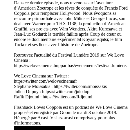
Dans ce dernier épisode, nous revenons sur l’aventure
d’American Zoetrope et les rêves de conquête de Francis Ford
Coppola pour remplacer Hollywood. Nous évoquons sa
rencontre primordiale avec John Milius et George Lucas; son
deal avec Warner pour THX 1138; la production d’American
Graffiti, ses projets avec Wim Wenders, Akira Kurosawa et
Jean-Luc Godard; la terrible faillite après Coup de cœur ou
encore le documentaire expérimental Koyaanisqatsi; le film
Tucker et ses liens avec l’histoire de Zoetrope.
Retrouvez l'actualité du Festival Lumière 2019 sur We Love
Cinema :
https://welovecinema.bnpparibas/evenements/festival-lumiere.
We Love Cinema sur Twitter :
https://twitter.com/welovecinemafr
Stéphane Moïssakis : https://twitter.com/smoissakis
Julien Dupuy : https://twitter.com/juledup
Rafik Djoumi : https://twitter.com/Rdjoumi
Flashback Loves Coppola est un podcast de We Love Cinema
proposé et enregistré par Goom le mardi 8 octobre 2019.
Hébergé par Acast. Visitez acast.com/privacy pour plus
d'informations.