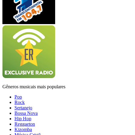
Gêneros musicais mais populares
Pop
Rock
Sertanejo
Bossa Nova
Hip Hop
Reggaeton
Kizomba
Música Cristã