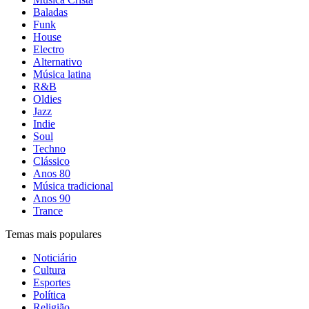
Baladas
Funk
House
Electro
Alternativo
Música latina
R&B
Oldies
Jazz
Indie
Soul
Techno
Clássico
Anos 80
Música tradicional
Anos 90
Trance
Temas mais populares
Noticiário
Cultura
Esportes
Política
Religião