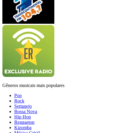
Gêneros musicais mais populares
Pop
Rock
Sertanejo
Bossa Nova
Hip Hop
Reggaeton
Kizomba
Música Cristã