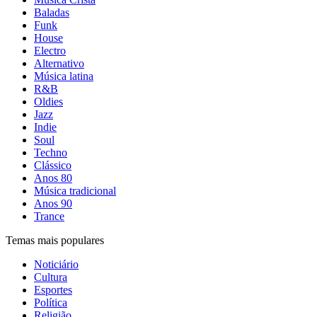
Baladas
Funk
House
Electro
Alternativo
Música latina
R&B
Oldies
Jazz
Indie
Soul
Techno
Clássico
Anos 80
Música tradicional
Anos 90
Trance
Temas mais populares
Noticiário
Cultura
Esportes
Política
Religião