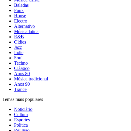
Baladas
Funk
House
Electro
Alternativo
Música latina
R&B
Oldies
Jazz
Indie
Soul
Techno
Clássico
Anos 80
Música tradicional
Anos 90
Trance
Temas mais populares
Noticiário
Cultura
Esportes
Política
Religião