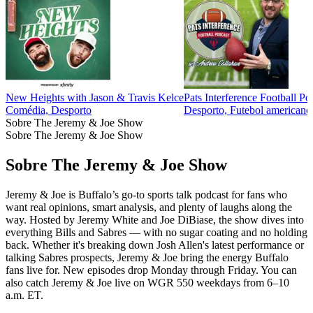
New Heights with Jason & Travis Kelce
Pats Interference Football Po
Comédia, Desporto
Desporto, Futebol americano,
Sobre The Jeremy & Joe Show
Sobre The Jeremy & Joe Show
Sobre The Jeremy & Joe Show
Jeremy & Joe is Buffalo’s go-to sports talk podcast for fans who
want real opinions, smart analysis, and plenty of laughs along the
way. Hosted by Jeremy White and Joe DiBiase, the show dives into
everything Bills and Sabres — with no sugar coating and no holding
back. Whether it's breaking down Josh Allen's latest performance or
talking Sabres prospects, Jeremy & Joe bring the energy Buffalo
fans live for. New episodes drop Monday through Friday. You can
also catch Jeremy & Joe live on WGR 550 weekdays from 6–10
a.m. ET.
Site de podcast