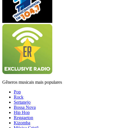
Gêneros musicais mais populares
Pop
Rock
Sertanejo
Bossa Nova
Hip Hop
Reggaeton
Kizomba
Música Cristã