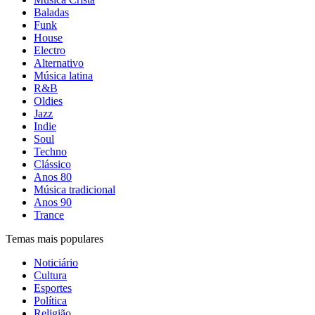
Baladas
Funk
House
Electro
Alternativo
Música latina
R&B
Oldies
Jazz
Indie
Soul
Techno
Clássico
Anos 80
Música tradicional
Anos 90
Trance
Temas mais populares
Noticiário
Cultura
Esportes
Política
Religião