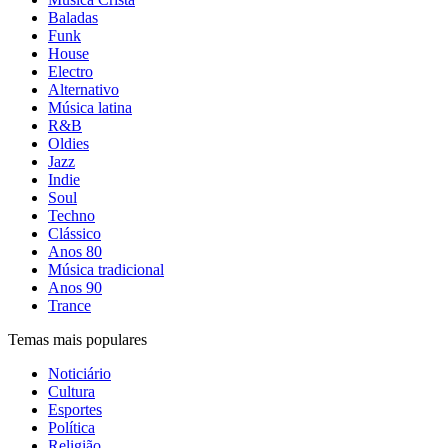
Baladas
Funk
House
Electro
Alternativo
Música latina
R&B
Oldies
Jazz
Indie
Soul
Techno
Clássico
Anos 80
Música tradicional
Anos 90
Trance
Temas mais populares
Noticiário
Cultura
Esportes
Política
Religião