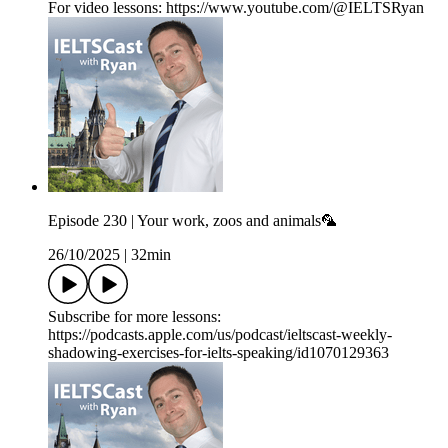
For video lessons: https://www.youtube.com/@IELTSRyan
Episode 230 | Your work, zoos and animals🦜
26/10/2025
|
32min
Subscribe for more lessons:
https://podcasts.apple.com/us/podcast/ieltscast-weekly-
shadowing-exercises-for-ielts-speaking/id1070129363