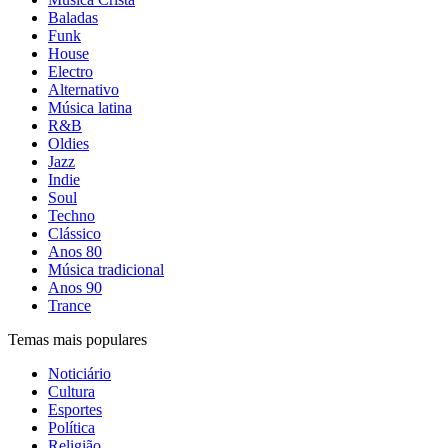
Baladas
Funk
House
Electro
Alternativo
Música latina
R&B
Oldies
Jazz
Indie
Soul
Techno
Clássico
Anos 80
Música tradicional
Anos 90
Trance
Temas mais populares
Noticiário
Cultura
Esportes
Política
Religião