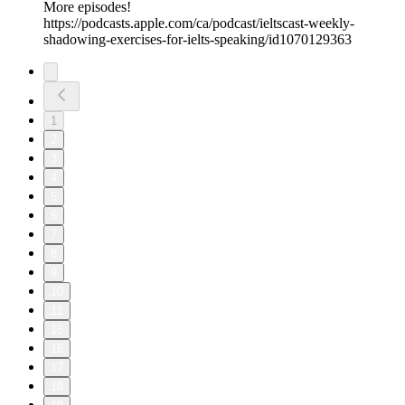
More episodes!
https://podcasts.apple.com/ca/podcast/ieltscast-weekly-
shadowing-exercises-for-ielts-speaking/id1070129363
1
2
3
4
5
6
7
8
9
10
11
15
16
17
18