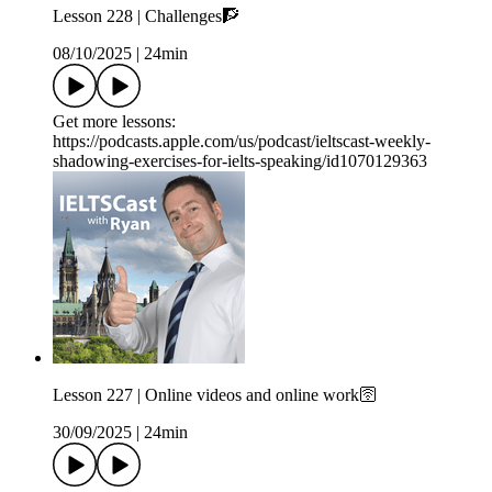
Lesson 228 | Challenges🧗
08/10/2025
|
24min
Get more lessons:
https://podcasts.apple.com/us/podcast/ieltscast-weekly-
shadowing-exercises-for-ielts-speaking/id1070129363
Lesson 227 | Online videos and online work🛜
30/09/2025
|
24min