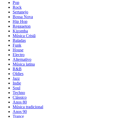
Pop
Rock
Sertanejo
Bossa Nova
Hip Hop
Reggaeton
Kizomba
Música Cristã
Baladas
Funk
House
Electro
Alternativo
Música latina
R&B
Oldies
Jazz
Indie
Soul
Techno
Clássico
Anos 80
Música tradicional
Anos 90
Trance