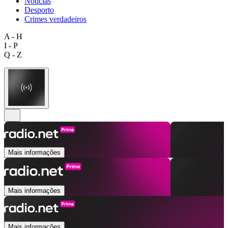
Notícias
Desporto
Crimes verdadeiros
A - H
I - P
Q - Z
Mais informações
Mais informações
Mais informações