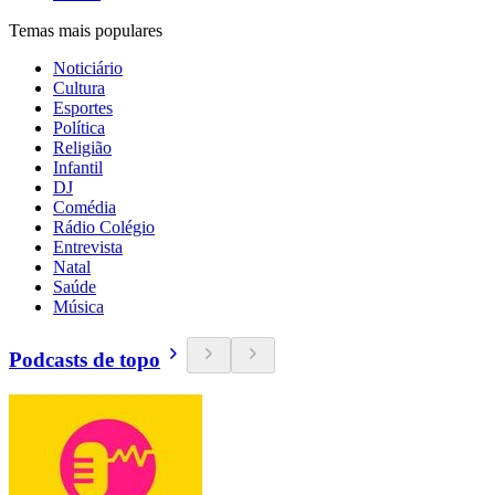
Temas mais populares
Noticiário
Cultura
Esportes
Política
Religião
Infantil
DJ
Comédia
Rádio Colégio
Entrevista
Natal
Saúde
Música
Podcasts de topo