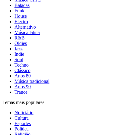
Baladas
Funk
House
Electro
Alternativo
Música latina
R&B
Oldies
Jazz
Indie
Soul
Techno
Clássico
Anos 80
Música tradicional
Anos 90
Trance
Temas mais populares
Noticiário
Cultura
Esportes
Política
Religião