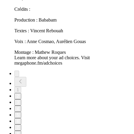
Crédits :
Production : Bababam
Textes : Vincent Rebouah
Voix : Anne Cosmao, Aurélien Gouas
Montage : Mathew Roques
Learn more about your ad choices. Visit
megaphone.fm/adchoices
1
2
3
4
5
6
7
8