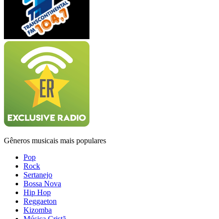
Gêneros musicais mais populares
Pop
Rock
Sertanejo
Bossa Nova
Hip Hop
Reggaeton
Kizomba
Música Cristã