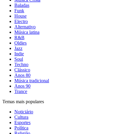
Baladas
Funk
House
Electro
Alternativo
Música latina
R&B
Oldies
Jazz
Indie
Soul
Techno
Clássico
Anos 80
Música tradicional
Anos 90
Trance
Temas mais populares
Noticiário
Cultura
Esportes
Política
Religião