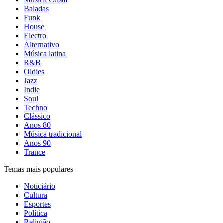
Baladas
Funk
House
Electro
Alternativo
Música latina
R&B
Oldies
Jazz
Indie
Soul
Techno
Clássico
Anos 80
Música tradicional
Anos 90
Trance
Temas mais populares
Noticiário
Cultura
Esportes
Política
Religião