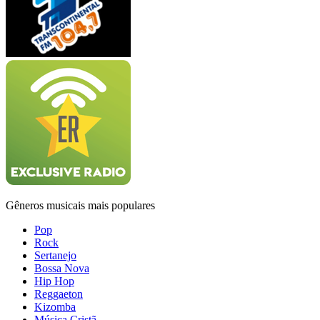
Gêneros musicais mais populares
Pop
Rock
Sertanejo
Bossa Nova
Hip Hop
Reggaeton
Kizomba
Música Cristã