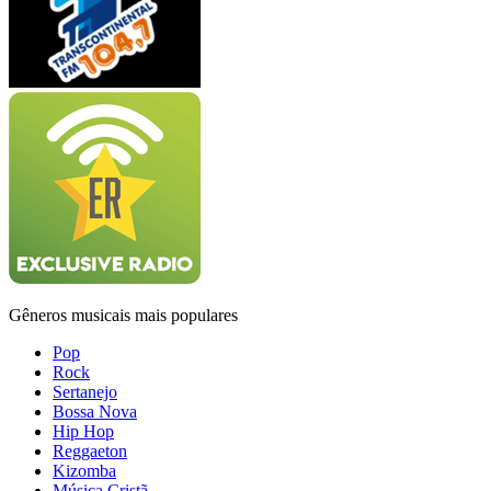
Gêneros musicais mais populares
Pop
Rock
Sertanejo
Bossa Nova
Hip Hop
Reggaeton
Kizomba
Música Cristã