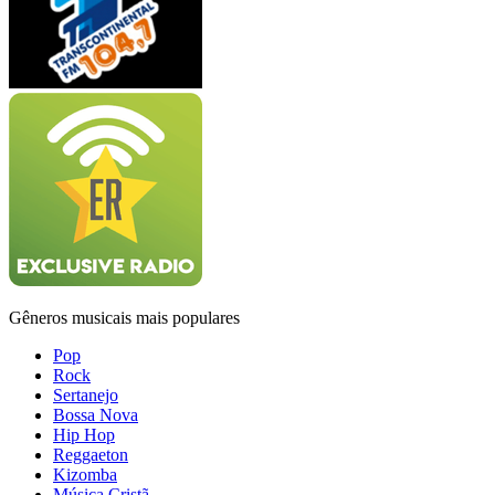
Gêneros musicais mais populares
Pop
Rock
Sertanejo
Bossa Nova
Hip Hop
Reggaeton
Kizomba
Música Cristã