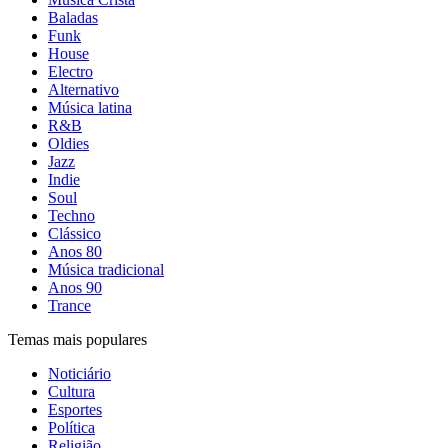
Baladas
Funk
House
Electro
Alternativo
Música latina
R&B
Oldies
Jazz
Indie
Soul
Techno
Clássico
Anos 80
Música tradicional
Anos 90
Trance
Temas mais populares
Noticiário
Cultura
Esportes
Política
Religião