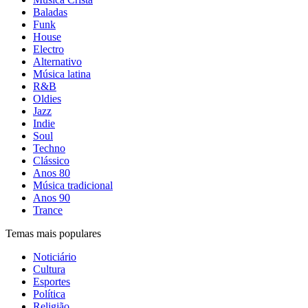
Baladas
Funk
House
Electro
Alternativo
Música latina
R&B
Oldies
Jazz
Indie
Soul
Techno
Clássico
Anos 80
Música tradicional
Anos 90
Trance
Temas mais populares
Noticiário
Cultura
Esportes
Política
Religião