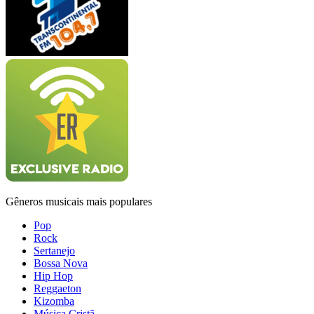
Gêneros musicais mais populares
Pop
Rock
Sertanejo
Bossa Nova
Hip Hop
Reggaeton
Kizomba
Música Cristã