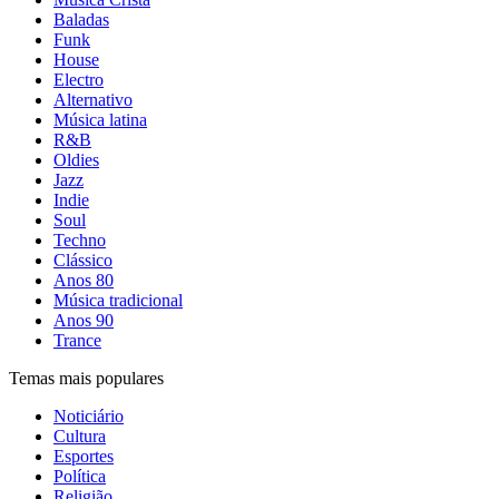
Baladas
Funk
House
Electro
Alternativo
Música latina
R&B
Oldies
Jazz
Indie
Soul
Techno
Clássico
Anos 80
Música tradicional
Anos 90
Trance
Temas mais populares
Noticiário
Cultura
Esportes
Política
Religião