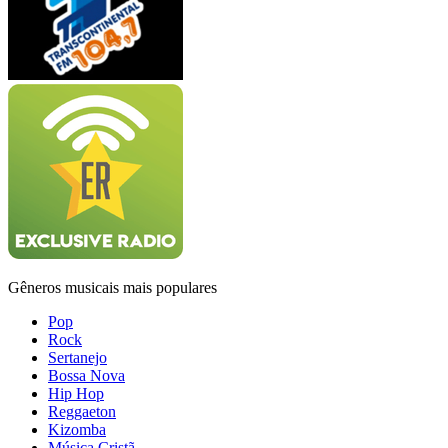
Gêneros musicais mais populares
Pop
Rock
Sertanejo
Bossa Nova
Hip Hop
Reggaeton
Kizomba
Música Cristã