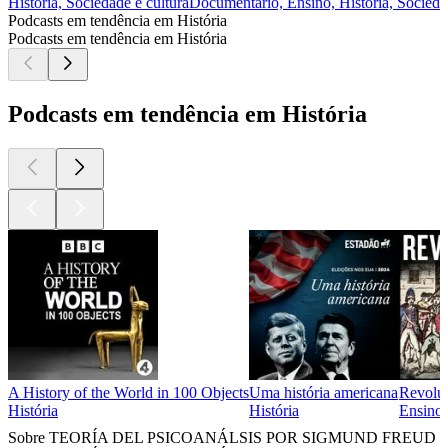
História, Sociedade e cultura
Documentário, Ensino, História, Socieda
Podcasts em tendência em História
Podcasts em tendência em História
Podcasts em tendência em História
A History of the World in 100 Objects
Uma história americana
Revolut
História
História
Ensino,
Sobre TEORÍA DEL PSICOANÁLSIS POR SIGMUND FREUD