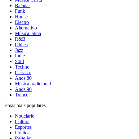
Baladas
Funk
House
Electro
Alternativo
Música latina
R&B
Oldies
Jazz
Indie
Soul
Techno
Clássico
Anos 80
Música tradicional
Anos 90
Trance
Temas mais populares
Noticiário
Cultura
Esportes
Política
Religião