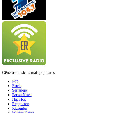
Gêneros musicais mais populares
Pop
Rock
Sertanejo
Bossa Nova
Hip Hop
Reggaeton
Kizomba
Música Cristã