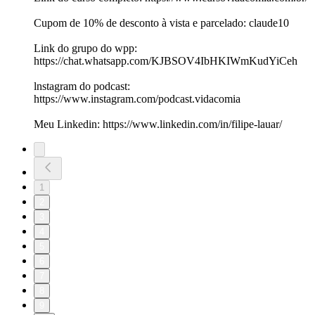
Cupom de 10% de desconto à vista e parcelado: claude10
Link do grupo do wpp:
⁠https://chat.whatsapp.com/KJBSOV4IbHKIWmKudYiCeh
⁠lnstagram do podcast:
⁠https://www.instagram.com/podcast.vidacomia⁠
Meu Linkedin: ⁠https://www.linkedin.com/in/filipe-lauar/⁠
1
2
3
4
5
6
7
8
9