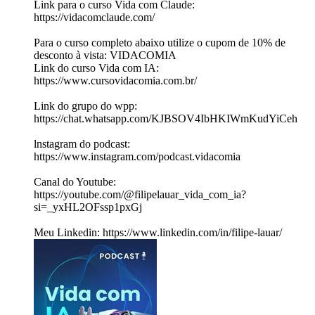
Link para o curso Vida com Claude:
⁠⁠https://vidacomclaude.com/⁠⁠
Para o curso completo abaixo utilize o cupom de 10% de
desconto à vista: VIDACOMIA
Link do curso Vida com IA:
⁠⁠https://www.cursovidacomia.com.br/⁠⁠
Link do grupo do wpp:
⁠⁠⁠https://chat.whatsapp.com/KJBSOV4IbHKIWmKudYiCeh⁠⁠
lnstagram do podcast:
⁠⁠⁠https://www.instagram.com/podcast.vidacomia⁠⁠
Canal do Youtube:
⁠⁠https://youtube.com/@filipelauar_vida_com_ia?
si=_yxHL2OFssp1pxGj⁠⁠
⁠Meu Linkedin: ⁠⁠⁠https://www.linkedin.com/in/filipe-lauar/