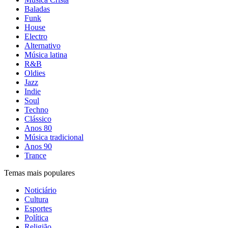
Baladas
Funk
House
Electro
Alternativo
Música latina
R&B
Oldies
Jazz
Indie
Soul
Techno
Clássico
Anos 80
Música tradicional
Anos 90
Trance
Temas mais populares
Noticiário
Cultura
Esportes
Política
Religião