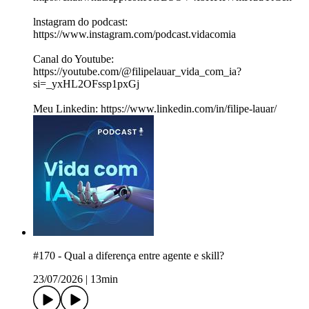
lnstagram do podcast:
⁠⁠https://www.instagram.com/podcast.vidacomia⁠
Canal do Youtube:
⁠https://youtube.com/@filipelauar_vida_com_ia?
si=_yxHL2OFssp1pxGj⁠
⁠Meu Linkedin: ⁠⁠https://www.linkedin.com/in/filipe-lauar/
#170 - Qual a diferença entre agente e skill?
23/07/2026
|
13min