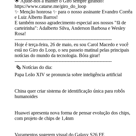
🌟 Ajude-nos a manter o Giro sempre girando!
https://www.catarse.me/giro_do_loop
✨ Menção honrosa ✨ para o nosso assinante Evandro Corrêa
e Luiz Alberto Barros!
E também nosso agradecimento especial aos nossos "fã de
carteirinha": Adalberto Silva, Anderson Barbosa e Wesley
Rosa!
----------------------------------------------------------------
Hoje é terça-feira, 26 de maio, eu sou Carol Macedo e você
está no Giro do Loop, o seu passeio matinal pelas principais
notícias do mundo da tecnologia. Bóra girar!
----------------------------------------------------------------
🗞 Notícias do dia:
Papa Leão XIV se pronuncia sobre inteligência artificial
China quer criar sistema de identificação única para robôs
humanoides
Huawei apresenta nova forma de pensar evolução dos chips,
com projeto de chips de 1,4nm
Vazamentos sugerem visual do Galaxy S26 FE