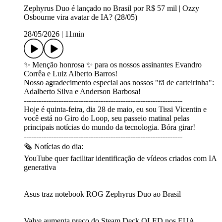
Zephyrus Duo é lançado no Brasil por R$ 57 mil | Ozzy
Osbourne vira avatar de IA? (28/05)
28/05/2026
|
11min
✨ Menção honrosa ✨ para os nossos assinantes Evandro
Corrêa e Luiz Alberto Barros!
Nosso agradecimento especial aos nossos "fã de carteirinha":
Adalberto Silva e Anderson Barbosa!
----------------------------------------------------------------
Hoje é quinta-feira, dia 28 de maio, eu sou Tissi Vicentin e
você está no Giro do Loop, seu passeio matinal pelas
principais notícias do mundo da tecnologia. Bóra girar!
----------------------------------------------------------------
🗞 Notícias do dia:
YouTube quer facilitar identificação de vídeos criados com IA
generativa
Asus traz notebook ROG Zephyrus Duo ao Brasil
Valve aumenta preço do Steam Deck OLED nos EUA