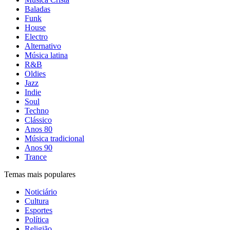
Baladas
Funk
House
Electro
Alternativo
Música latina
R&B
Oldies
Jazz
Indie
Soul
Techno
Clássico
Anos 80
Música tradicional
Anos 90
Trance
Temas mais populares
Noticiário
Cultura
Esportes
Política
Religião