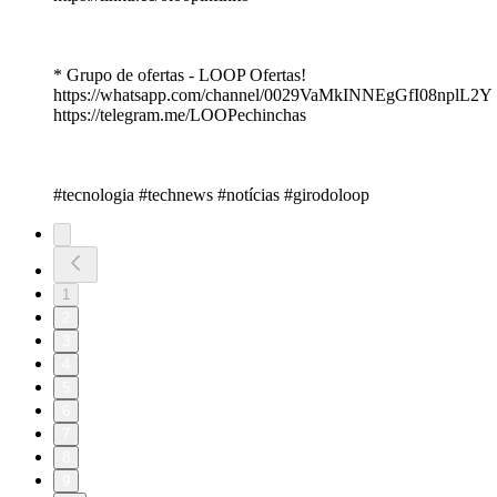
* Grupo de ofertas - LOOP Ofertas!
https://whatsapp.com/channel/0029VaMkINNEgGfI08nplL2Y
https://telegram.me/LOOPechinchas
#tecnologia #technews #notícias #girodoloop
1
2
3
4
5
6
7
8
9