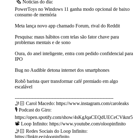
🗞 Notícias do dia:
PowerToys no Windows 11 ganha modo opcional de baixo
consumo de memória
Meta lança novo app chamado Forum, rival do Reddit
Pesquisa: maus hábitos com telas são fator chave para
problemas mentais e de sono
Oura, do anel inteligente, entra com pedido confidencial para
IPO
Bug no Audible detona internet dos smartphones
Robô barista quer transformar café premiado em algo
escalável
----------------------------------------------------------------
🤳🏻 Carol Macedo: https://www.instagram.com/caroleaks
🎙️ Podcast do Giro:
https://open.spotify.com/show/4sKgJqaCEQdUECeCViknr5
📽️ Loop Infinito: https://www.youtube.com/oloopinfinito
🤳🏻 Redes Sociais do Loop Infinito:
https://linktr.ee/oloopinfinito