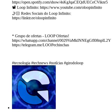
https://open.spotify.com/show/4sKgJqaCEQdUECeCViknr5
📽️ Loop Infinito: https://www.youtube.com/oloopinfinito
🤳🏻 Redes Sociais do Loop Infinito:
https://linktr.ee/oloopinfinito
* Grupo de ofertas - LOOP Ofertas!
https://whatsapp.com/channel/0029VaMkINNEgGfI08nplL2Y
https://telegram.me/LOOPechinchas
#tecnologia #technews #notícias #girodoloop