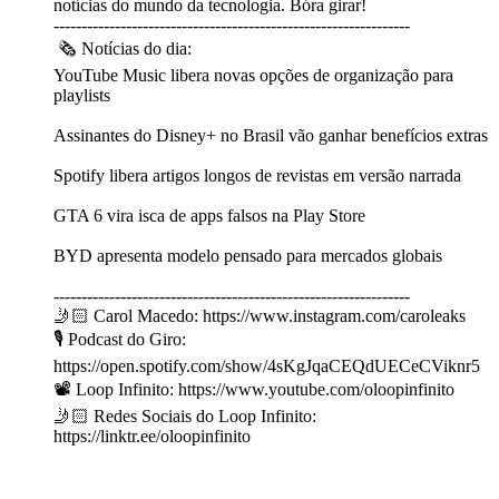
notícias do mundo da tecnologia. Bóra girar!
----------------------------------------------------------------
🗞 Notícias do dia:
YouTube Music libera novas opções de organização para
playlists
Assinantes do Disney+ no Brasil vão ganhar benefícios extras
Spotify libera artigos longos de revistas em versão narrada
GTA 6 vira isca de apps falsos na Play Store
BYD apresenta modelo pensado para mercados globais
----------------------------------------------------------------
🤳🏻 Carol Macedo: https://www.instagram.com/caroleaks
🎙️ Podcast do Giro:
https://open.spotify.com/show/4sKgJqaCEQdUECeCViknr5
📽️ Loop Infinito: https://www.youtube.com/oloopinfinito
🤳🏻 Redes Sociais do Loop Infinito:
https://linktr.ee/oloopinfinito