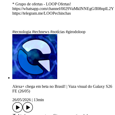
* Grupo de ofertas - LOOP Ofertas!
https://whatsapp.com/channel/0029VaMkINNEgGfI08nplL2Y
https://telegram.me/LOOPechinchas
#tecnologia #technews #notícias #girodoloop
Alexa+ chega em beta no Brasil! | Vaza visual do Galaxy S26
FE (26/05)
26/05/2026
|
13min