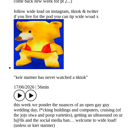
come back new week for pt 2...)
follow wide load on ⁠⁠⁠⁠⁠⁠⁠⁠⁠⁠instagram⁠⁠⁠⁠⁠⁠⁠⁠⁠⁠, ⁠⁠⁠⁠⁠⁠⁠⁠tiktok⁠⁠⁠⁠⁠⁠⁠⁠ & ⁠⁠⁠⁠⁠⁠⁠⁠⁠⁠twitter⁠⁠⁠⁠⁠⁠⁠⁠
if you live for the pod you can ⁠⁠⁠⁠⁠⁠⁠⁠⁠⁠tip wide woad⁠⁠⁠⁠⁠⁠⁠⁠⁠⁠ x
"keir starmer has never watched a tiktok"
17/06/2026
|
56min
this week we ponder the nuances of an open gay guy
wedding day, f*cking buildings and computers, cruising (of
the jojo siwa and poop varieties), getting an ultrasound on ur
b@lls and the social media ban… welcome to wide load!
(unless ur kier starmer)