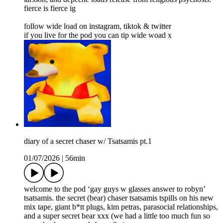
fierce is fierce ig
follow wide load on ⁠⁠⁠⁠⁠⁠⁠⁠⁠⁠⁠instagram⁠⁠⁠⁠⁠⁠⁠⁠⁠⁠⁠, ⁠⁠⁠⁠⁠⁠⁠⁠⁠tiktok⁠⁠⁠⁠⁠⁠⁠⁠⁠ & ⁠⁠⁠⁠⁠⁠⁠⁠⁠⁠⁠twitter⁠⁠⁠⁠⁠⁠⁠⁠⁠
if you live for the pod you can ⁠⁠⁠⁠⁠⁠⁠⁠⁠⁠⁠tip wide woad⁠⁠⁠⁠⁠⁠⁠⁠⁠⁠⁠ x
diary of a secret chaser w/ Tsatsamis pt.1
01/07/2026
|
56min
welcome to the pod ‘gay guys w glasses answer to robyn’
tsatsamis. the secret (bear) chaser tsatsamis tspills on his new
mix tape, giant b*tt plugs, kim petras, parasocial relationships,
and a super secret bear xxx (we had a little too much fun so