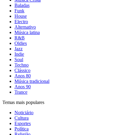
Baladas
Funk
House
Electro
Alternativo
Música latina
R&B
Oldies
Jazz
Indie
Soul
Techno
Clássico
Anos 80
Música tradicional
Anos 90
Trance
Temas mais populares
Noticiário
Cultura
Esportes
Política
Religião