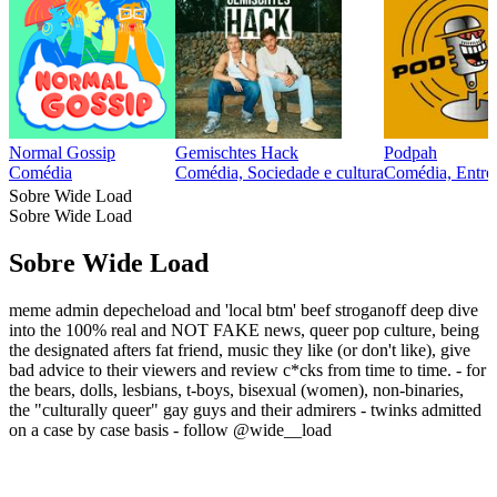
Normal Gossip
Gemischtes Hack
Podpah
Comédia
Comédia, Sociedade e cultura
Comédia, Entrev
Sobre Wide Load
Sobre Wide Load
Sobre Wide Load
meme admin depecheload and 'local btm' beef stroganoff deep dive
into the 100% real and NOT FAKE news, queer pop culture, being
the designated afters fat friend, music they like (or don't like), give
bad advice to their viewers and review c*cks from time to time. - for
the bears, dolls, lesbians, t-boys, bisexual (women), non-binaries,
the "culturally queer" gay guys and their admirers - twinks admitted
on a case by case basis - follow @wide__load
Site de podcast