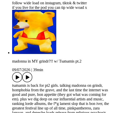
follow wide load on ⁠⁠⁠⁠⁠⁠⁠⁠⁠⁠⁠instagram⁠⁠⁠⁠⁠⁠⁠⁠⁠⁠⁠, ⁠⁠⁠⁠⁠⁠⁠⁠⁠tiktok⁠⁠⁠⁠⁠⁠⁠⁠⁠ & ⁠⁠⁠⁠⁠⁠⁠⁠⁠⁠⁠twitter⁠⁠⁠⁠⁠⁠⁠⁠⁠
if you live for the pod you can ⁠⁠⁠⁠⁠⁠⁠⁠⁠⁠⁠tip wide woad⁠⁠⁠⁠⁠⁠⁠⁠⁠⁠⁠ x
madonna in MY grindr?!! w/ Tsatsamis pt.2
09/07/2026
|
39min
tsatsamis is back for pt2 girls. talking madonna on grindr,
homphobia from the grave, and the last time the internet was
good and pure, bon appetite (they got what was coming for
em). plus we dig deep on our influential artists and music,
ranking lorde albums, the f*g lament slop that is bon iver, the
greatest festival line up of all time, pinkpantheress, zara
larsson, and depeche loads release from religious psychosis.