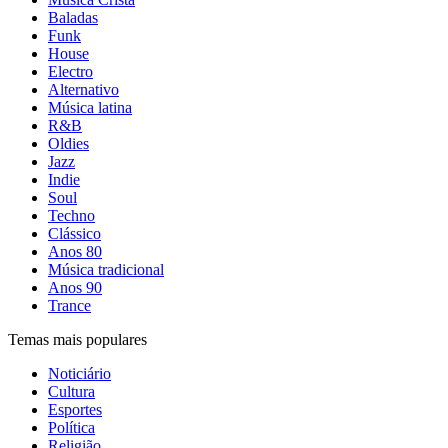
Baladas
Funk
House
Electro
Alternativo
Música latina
R&B
Oldies
Jazz
Indie
Soul
Techno
Clássico
Anos 80
Música tradicional
Anos 90
Trance
Temas mais populares
Noticiário
Cultura
Esportes
Política
Religião