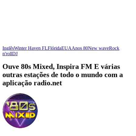
Inglês
Winter Haven FL
Flórida
EUA
Anos 80
New wave
Rock
n'roll
DJ
Ouve 80s Mixed, Inspira FM E várias
outras estações de todo o mundo com a
aplicação radio.net