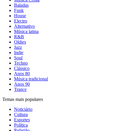
Baladas
Funk
House
Electro
Alternativo
Música latina
R&B
Oldies
Jazz
Indie
Soul
Techno
Clássico
Anos 80
Música tradicional
Anos 90
Trance
Temas mais populares
Noticiário
Cultura
Esportes
Política
Religião