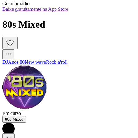
Guardar rádio
Baixe gratuitamente na App Store
80s Mixed
DJ
Anos 80
New wave
Rock n'roll
Em curso
80s Mixed