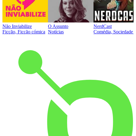
Não Inviabilize
O Assunto
NerdCast
Ficção, Ficção cómica
Notícias
Comédia, Sociedade e