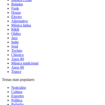
Baladas
Funk
House
Electro
Alternativo
Música latina
R&B
Oldies
Jazz
Indie
Soul
Techno
Clássico
Anos 80
Música tradicional
Anos 90
Trance
Temas mais populares
Noticiário
Cultura
Esportes
Política
Religião