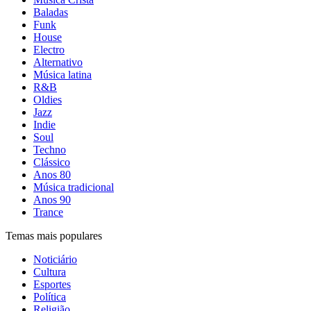
Baladas
Funk
House
Electro
Alternativo
Música latina
R&B
Oldies
Jazz
Indie
Soul
Techno
Clássico
Anos 80
Música tradicional
Anos 90
Trance
Temas mais populares
Noticiário
Cultura
Esportes
Política
Religião