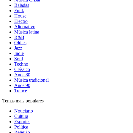
Baladas
Funk
House
Electro
Alternativo
Música latina
R&B
Oldies
Jazz
Indie
Soul
Techno
Clássico
Anos 80
Música tradicional
Anos 90
Trance
Temas mais populares
Noticiário
Cultura
Esportes
Política
Religião