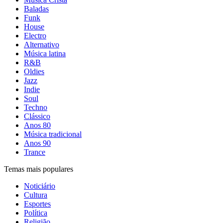
Baladas
Funk
House
Electro
Alternativo
Música latina
R&B
Oldies
Jazz
Indie
Soul
Techno
Clássico
Anos 80
Música tradicional
Anos 90
Trance
Temas mais populares
Noticiário
Cultura
Esportes
Política
Religião