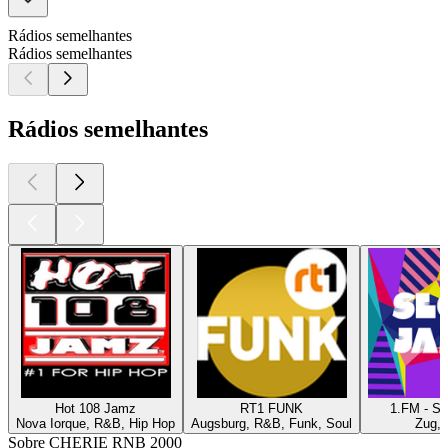
Rádios semelhantes
Rádios semelhantes
Rádios semelhantes
Hot 108 Jamz
RT1 FUNK
1.FM - S
Nova Iorque, R&B, Hip Hop
Augsburg, R&B, Funk, Soul
Zug,
Sobre CHERIE RNB 2000