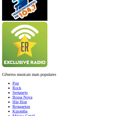
Gêneros musicais mais populares
Pop
Rock
Sertanejo
Bossa Nova
Hip Hop
Reggaeton
Kizomba
Música Cristã