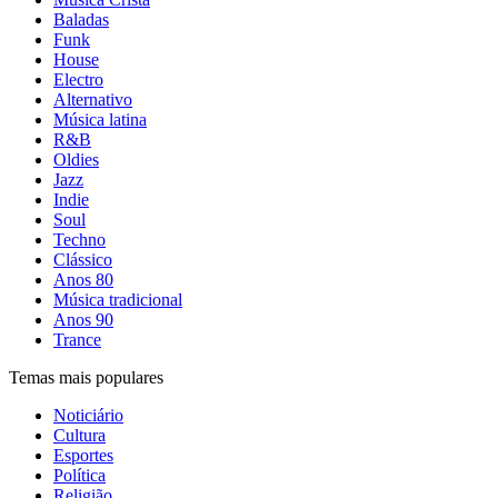
Baladas
Funk
House
Electro
Alternativo
Música latina
R&B
Oldies
Jazz
Indie
Soul
Techno
Clássico
Anos 80
Música tradicional
Anos 90
Trance
Temas mais populares
Noticiário
Cultura
Esportes
Política
Religião