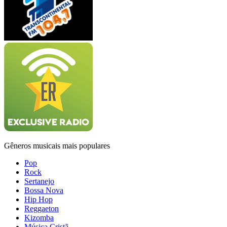
Gêneros musicais mais populares
Pop
Rock
Sertanejo
Bossa Nova
Hip Hop
Reggaeton
Kizomba
Música Cristã