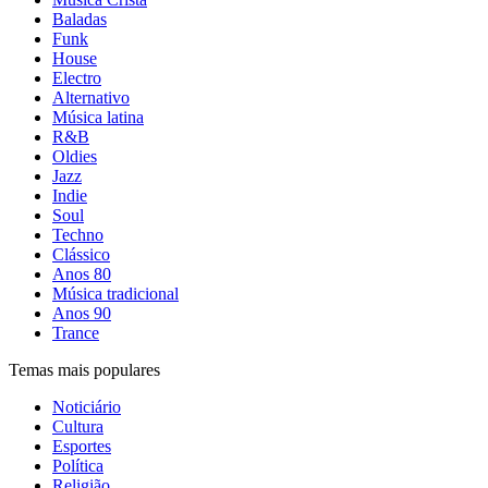
Baladas
Funk
House
Electro
Alternativo
Música latina
R&B
Oldies
Jazz
Indie
Soul
Techno
Clássico
Anos 80
Música tradicional
Anos 90
Trance
Temas mais populares
Noticiário
Cultura
Esportes
Política
Religião