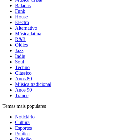
Baladas
Funk
House
Electro
Alternativo
Música latina
R&B
Oldies
Jazz
Indie
Soul
Techno
Clássico
Anos 80
Música tradicional
Anos 90
Trance
Temas mais populares
Noticiário
Cultura
Esportes
Política
Religião