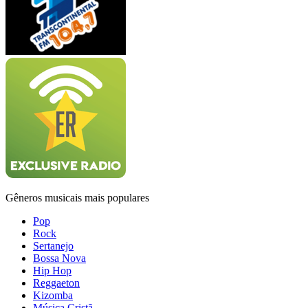
Gêneros musicais mais populares
Pop
Rock
Sertanejo
Bossa Nova
Hip Hop
Reggaeton
Kizomba
Música Cristã