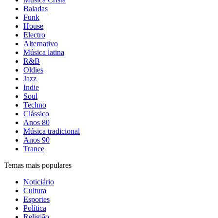
Baladas
Funk
House
Electro
Alternativo
Música latina
R&B
Oldies
Jazz
Indie
Soul
Techno
Clássico
Anos 80
Música tradicional
Anos 90
Trance
Temas mais populares
Noticiário
Cultura
Esportes
Política
Religião