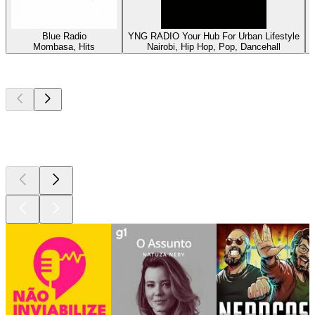
Blue Radio
YNG RADIO Your Hub For Urban Lifestyle
Mombasa, Hits
Nairobi, Hip Hop, Pop, Dancehall
N
Podcasts de
topo
Podcasts de
topo
Podcasts de
topo