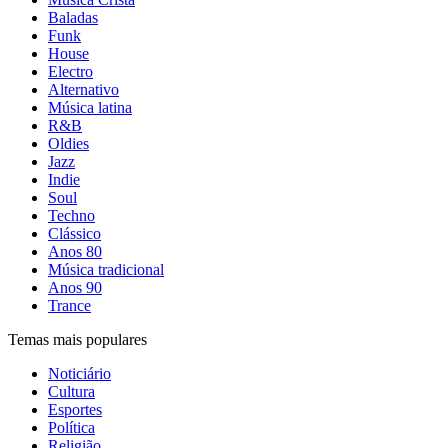
Baladas
Funk
House
Electro
Alternativo
Música latina
R&B
Oldies
Jazz
Indie
Soul
Techno
Clássico
Anos 80
Música tradicional
Anos 90
Trance
Temas mais populares
Noticiário
Cultura
Esportes
Política
Religião